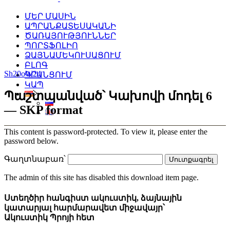
ՄԵՐ ՄԱՍԻՆ
ԱՊՐԱՆՔԱՏԵՍԱԿԱՆԻ
ԾԱՌԱՅՈՒԹՅՈՒՆՆԵՐ
ՊՈՐՏՖՈԼԻՈ
ՁԱՅՆԱՄԵԿՈՒՍԱՑՈՒՄ
ԲԼՈԳ
Sh20oW24
ԳՐԱՆՑՈՒՄ
ԿԱՊ
Պաշտպանված՝ Կախովի մոդել 6
— SKP format
This content is password-protected. To view it, please enter the
password below.
Գաղտնաբառ՝
The admin of this site has disabled this download item page.
Ստեղծիր հանգիստ ակուստիկ, ձայնային
կատարյալ հարմարավետ միջավայր՝
Ակուստիկ Պրոյի հետ