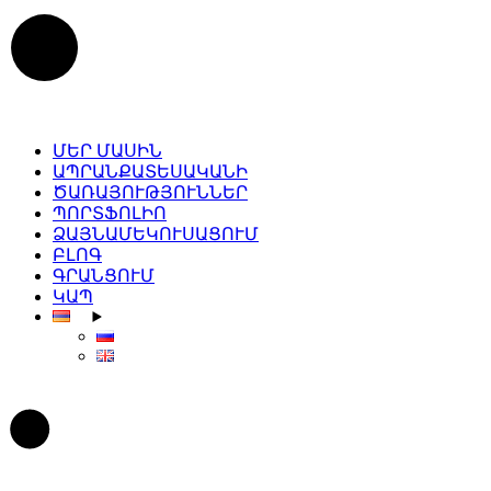
Skip
to
the
content
ՄԵՐ ՄԱՍԻՆ
ԱՊՐԱՆՔԱՏԵՍԱԿԱՆԻ
ԾԱՌԱՅՈՒԹՅՈՒՆՆԵՐ
ՊՈՐՏՖՈԼԻՈ
ՁԱՅՆԱՄԵԿՈՒՍԱՑՈՒՄ
ԲԼՈԳ
ԳՐԱՆՑՈՒՄ
ԿԱՊ