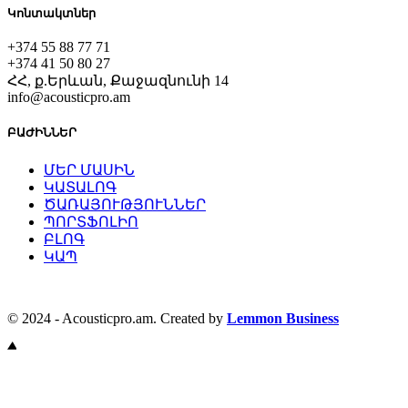
Կոնտակտներ
+374 55 88 77 71
+374 41 50 80 27
ՀՀ, ք.Երևան, Քաջազնունի 14
info@acousticpro.am
ԲԱԺԻՆՆԵՐ
ՄԵՐ ՄԱՍԻՆ
ԿԱՏԱԼՈԳ
ԾԱՌԱՅՈՒԹՅՈՒՆՆԵՐ
ՊՈՐՏՖՈԼԻՈ
ԲԼՈԳ
ԿԱՊ
© 2024 - Acousticpro.am. Created by
Lemmon Business