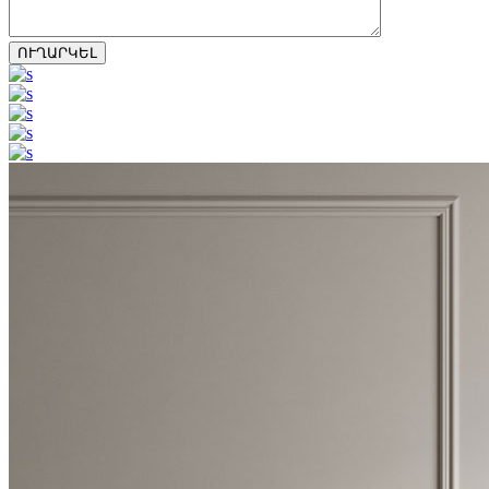
ՈՒՂԱՐԿԵԼ