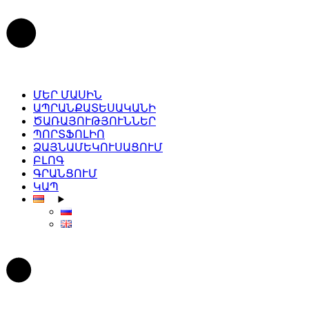
Skip
to
the
content
ՄԵՐ ՄԱՍԻՆ
ԱՊՐԱՆՔԱՏԵՍԱԿԱՆԻ
ԾԱՌԱՅՈՒԹՅՈՒՆՆԵՐ
ՊՈՐՏՖՈԼԻՈ
ՁԱՅՆԱՄԵԿՈՒՍԱՑՈՒՄ
ԲԼՈԳ
ԳՐԱՆՑՈՒՄ
ԿԱՊ