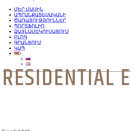
ՄԵՐ ՄԱՍԻՆ
ԱՊՐԱՆՔԱՏԵՍԱԿԱՆԻ
ԾԱՌԱՅՈՒԹՅՈՒՆՆԵՐ
ՊՈՐՏՖՈԼԻՈ
ՁԱՅՆԱՄԵԿՈՒՍԱՑՈՒՄ
ԲԼՈԳ
ԳՐԱՆՑՈՒՄ
ԿԱՊ
RESIDENTIAL 