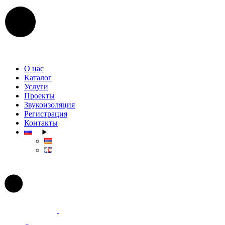
Skip
to
the
content
О нас
Каталог
Услуги
Проекты
Звукоизоляция
Регистрация
Контакты