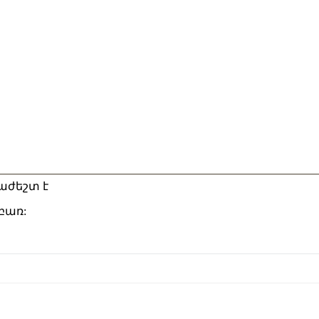
աժեշտ է
բառ: