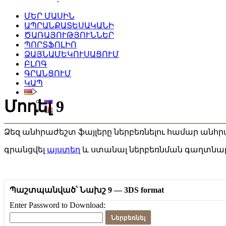
ՄԵՐ ՄԱՍԻՆ
ԱՊՐԱՆՔԱՏԵՍԱԿԱՆԻ
ԾԱՌԱՅՈՒԹՅՈՒՆՆԵՐ
ՊՈՐՏՖՈԼԻՈ
ՁԱՅՆԱՄԵԿՈՒՍԱՑՈՒՄ
ԲԼՈԳ
ԳՐԱՆՑՈՒՄ
ԿԱՊ
Մոդել 9
Ձեզ անհրաժեշտ ֆայլերը ներբեռնելու համար անհր
գրանցվել
այստեղ
և ստանալ ներբեռնման գաղտնա
Պաշտպանված՝ Նախշ 9 — 3DS format
Enter Password to Download:
Ներբեռնել