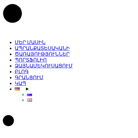
Skip
to
the
content
ՄԵՐ ՄԱՍԻՆ
ԱՊՐԱՆՔԱՏԵՍԱԿԱՆԻ
ԾԱՌԱՅՈՒԹՅՈՒՆՆԵՐ
ՊՈՐՏՖՈԼԻՈ
ՁԱՅՆԱՄԵԿՈՒՍԱՑՈՒՄ
ԲԼՈԳ
ԳՐԱՆՑՈՒՄ
ԿԱՊ