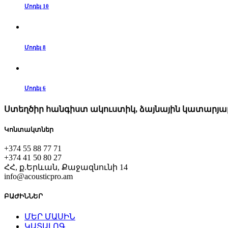
Մոդել 10
Մոդել 8
Մոդել 6
Ստեղծիր հանգիստ ակուստիկ, ձայնային կատարյալ
Կոնտակտներ
+374 55 88 77 71
+374 41 50 80 27
ՀՀ, ք.Երևան, Քաջազնունի 14
info@acousticpro.am
ԲԱԺԻՆՆԵՐ
ՄԵՐ ՄԱՍԻՆ
ԿԱՏԱԼՈԳ