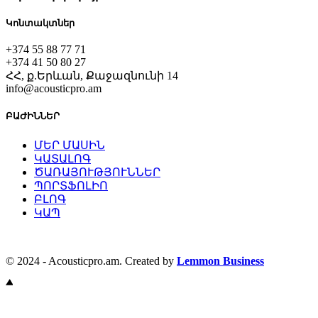
Կոնտակտներ
+374 55 88 77 71
+374 41 50 80 27
ՀՀ, ք.Երևան, Քաջազնունի 14
info@acousticpro.am
ԲԱԺԻՆՆԵՐ
ՄԵՐ ՄԱՍԻՆ
ԿԱՏԱԼՈԳ
ԾԱՌԱՅՈՒԹՅՈՒՆՆԵՐ
ՊՈՐՏՖՈԼԻՈ
ԲԼՈԳ
ԿԱՊ
© 2024 - Acousticpro.am. Created by
Lemmon Business