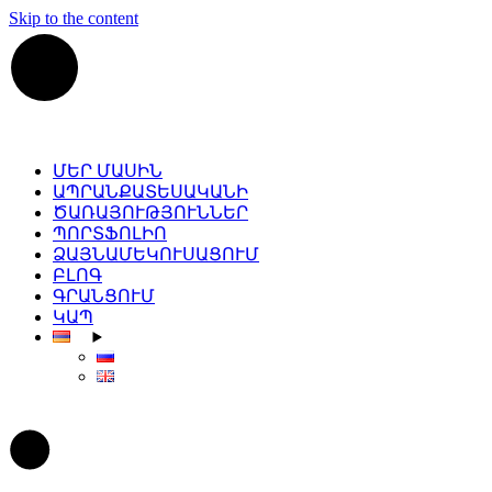
Skip to the content
ՄԵՐ ՄԱՍԻՆ
ԱՊՐԱՆՔԱՏԵՍԱԿԱՆԻ
ԾԱՌԱՅՈՒԹՅՈՒՆՆԵՐ
ՊՈՐՏՖՈԼԻՈ
ՁԱՅՆԱՄԵԿՈՒՍԱՑՈՒՄ
ԲԼՈԳ
ԳՐԱՆՑՈՒՄ
ԿԱՊ