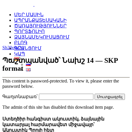
ՄԵՐ ՄԱՍԻՆ
ԱՊՐԱՆՔԱՏԵՍԱԿԱՆԻ
ԾԱՌԱՅՈՒԹՅՈՒՆՆԵՐ
ՊՈՐՏՖՈԼԻՈ
ՁԱՅՆԱՄԵԿՈՒՍԱՑՈՒՄ
ԲԼՈԳ
Sh20oW24
ԳՐԱՆՑՈՒՄ
ԿԱՊ
Պաշտպանված՝ Նախշ 14 — SKP
format
This content is password-protected. To view it, please enter the
password below.
Գաղտնաբառ՝
The admin of this site has disabled this download item page.
Ստեղծիր հանգիստ ակուստիկ, ձայնային
կատարյալ հարմարավետ միջավայր՝
Ակուստիկ Պրոյի հետ