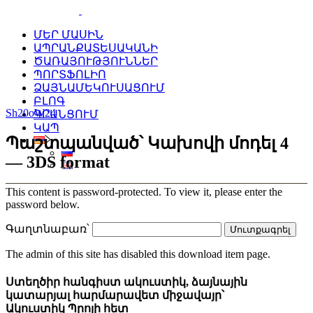
ՄԵՐ ՄԱՍԻՆ
ԱՊՐԱՆՔԱՏԵՍԱԿԱՆԻ
ԾԱՌԱՅՈՒԹՅՈՒՆՆԵՐ
ՊՈՐՏՖՈԼԻՈ
ՁԱՅՆԱՄԵԿՈՒՍԱՑՈՒՄ
ԲԼՈԳ
Sh20oW24
ԳՐԱՆՑՈՒՄ
ԿԱՊ
Պաշտպանված՝ Կախովի մոդել 4
— 3DS format
This content is password-protected. To view it, please enter the
password below.
Գաղտնաբառ՝
The admin of this site has disabled this download item page.
Ստեղծիր հանգիստ ակուստիկ, ձայնային
կատարյալ հարմարավետ միջավայր՝
Ակուստիկ Պրոյի հետ