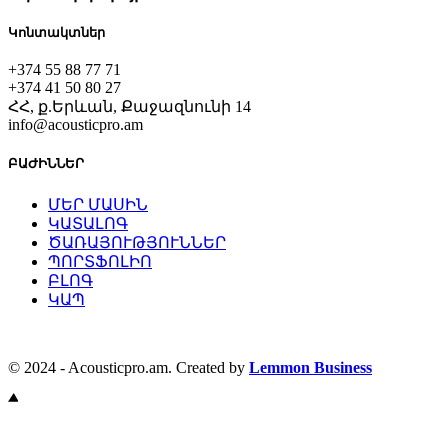
Կոնտակտներ
+374 55 88 77 71
+374 41 50 80 27
ՀՀ, ք.Երևան, Քաջազնունի 14
info@acousticpro.am
ԲԱԺԻՆՆԵՐ
ՄԵՐ ՄԱՍԻՆ
ԿԱՏԱԼՈԳ
ԾԱՌԱՅՈՒԹՅՈՒՆՆԵՐ
ՊՈՐՏՖՈԼԻՈ
ԲԼՈԳ
ԿԱՊ
© 2024 - Acousticpro.am. Created by
Lemmon Business