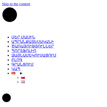
Skip to the content
ՄԵՐ ՄԱՍԻՆ
ԱՊՐԱՆՔԱՏԵՍԱԿԱՆԻ
ԾԱՌԱՅՈՒԹՅՈՒՆՆԵՐ
ՊՈՐՏՖՈԼԻՈ
ՁԱՅՆԱՄԵԿՈՒՍԱՑՈՒՄ
ԲԼՈԳ
ԳՐԱՆՑՈՒՄ
ԿԱՊ