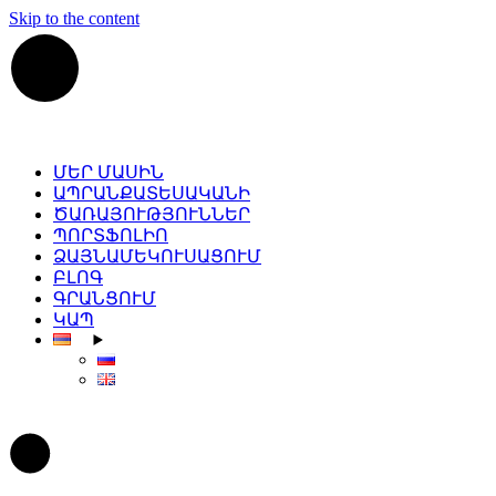
Skip to the content
ՄԵՐ ՄԱՍԻՆ
ԱՊՐԱՆՔԱՏԵՍԱԿԱՆԻ
ԾԱՌԱՅՈՒԹՅՈՒՆՆԵՐ
ՊՈՐՏՖՈԼԻՈ
ՁԱՅՆԱՄԵԿՈՒՍԱՑՈՒՄ
ԲԼՈԳ
ԳՐԱՆՑՈՒՄ
ԿԱՊ