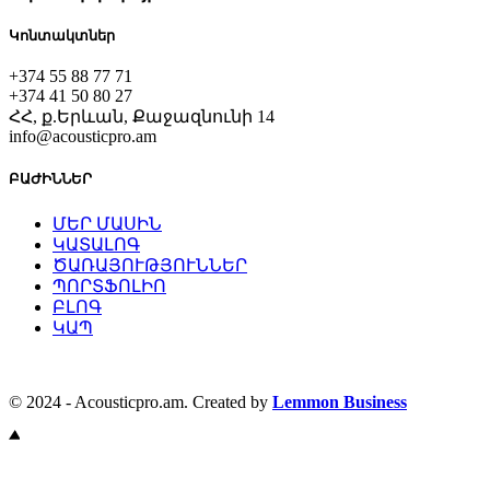
Կոնտակտներ
+374 55 88 77 71
+374 41 50 80 27
ՀՀ, ք.Երևան, Քաջազնունի 14
info@acousticpro.am
ԲԱԺԻՆՆԵՐ
ՄԵՐ ՄԱՍԻՆ
ԿԱՏԱԼՈԳ
ԾԱՌԱՅՈՒԹՅՈՒՆՆԵՐ
ՊՈՐՏՖՈԼԻՈ
ԲԼՈԳ
ԿԱՊ
© 2024 - Acousticpro.am. Created by
Lemmon Business