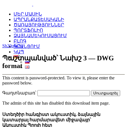
ՄԵՐ ՄԱՍԻՆ
ԱՊՐԱՆՔԱՏԵՍԱԿԱՆԻ
ԾԱՌԱՅՈՒԹՅՈՒՆՆԵՐ
ՊՈՐՏՖՈԼԻՈ
ՁԱՅՆԱՄԵԿՈՒՍԱՑՈՒՄ
ԲԼՈԳ
Sh20oW24
ԳՐԱՆՑՈՒՄ
ԿԱՊ
Պաշտպանված՝ Նախշ 3 — DWG
format
This content is password-protected. To view it, please enter the
password below.
Գաղտնաբառ՝
The admin of this site has disabled this download item page.
Ստեղծիր հանգիստ ակուստիկ, ձայնային
կատարյալ հարմարավետ միջավայր՝
Ակուստիկ Պրոյի հետ