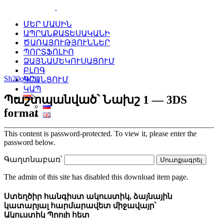
ՄԵՐ ՄԱՍԻՆ
ԱՊՐԱՆՔԱՏԵՍԱԿԱՆԻ
ԾԱՌԱՅՈՒԹՅՈՒՆՆԵՐ
ՊՈՐՏՖՈԼԻՈ
ՁԱՅՆԱՄԵԿՈՒՍԱՑՈՒՄ
ԲԼՈԳ
Sh20oW24
ԳՐԱՆՑՈՒՄ
ԿԱՊ
Պաշտպանված՝ Նախշ 1 — 3DS
format
This content is password-protected. To view it, please enter the
password below.
Գաղտնաբառ՝
The admin of this site has disabled this download item page.
Ստեղծիր հանգիստ ակուստիկ, ձայնային
կատարյալ հարմարավետ միջավայր՝
Ակուստիկ Պրոյի հետ