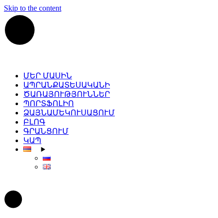
Skip to the content
ՄԵՐ ՄԱՍԻՆ
ԱՊՐԱՆՔԱՏԵՍԱԿԱՆԻ
ԾԱՌԱՅՈՒԹՅՈՒՆՆԵՐ
ՊՈՐՏՖՈԼԻՈ
ՁԱՅՆԱՄԵԿՈՒՍԱՑՈՒՄ
ԲԼՈԳ
ԳՐԱՆՑՈՒՄ
ԿԱՊ