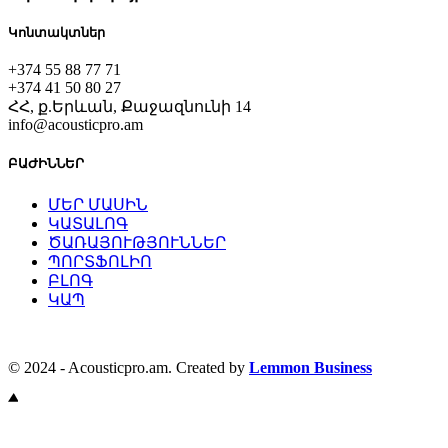
Կոնտակտներ
+374 55 88 77 71
+374 41 50 80 27
ՀՀ, ք.Երևան, Քաջազնունի 14
info@acousticpro.am
ԲԱԺԻՆՆԵՐ
ՄԵՐ ՄԱՍԻՆ
ԿԱՏԱԼՈԳ
ԾԱՌԱՅՈՒԹՅՈՒՆՆԵՐ
ՊՈՐՏՖՈԼԻՈ
ԲԼՈԳ
ԿԱՊ
© 2024 - Acousticpro.am. Created by
Lemmon Business